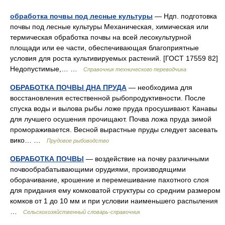
обработка почвы под лесные культуры
— Ндп. подготовка
почвы под лесные культуры Механическая, химическая или
термическая обработка почвы на всей лесокультурной
площади или ее части, обеспечивающая благоприятные
условия для роста культивируемых растений. [ГОСТ 17559 82]
Недопустимые,… …
Справочник технического переводчика
ОБРАБОТКА ПОЧВЫ ДНА ПРУДА
— необходима для
восстановления естественной рыбопродуктивности. После
спуска воды и вылова рыбы ложе пруда просушивают. Канавы
для лучшего осушения прочищают. Почва ложа пруда зимой
промораживается. Весной вырастные пруды следует засевать
вико… …
Прудовое рыбоводство
ОБРАБОТКА ПОЧВЫ
— воздействие на почву различными
почвообрабатывающими орудиями, производящими
оборачивание, крошение и перемешивание пахотного слоя
для придания ему комковатой структуры со средним размером
комков от 1 до 10 мм и при условии наименьшего распыления
…
Сельскохозяйственный словарь-справочник