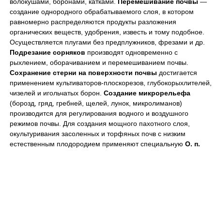
волокушами, боронами, катками.
Перемешивание почвы
—
создание однородного обрабатываемого слоя, в котором
равномерно распределяются продукты разложения
органических веществ, удобрения, известь и тому подобное.
Осуществляется плугами без предплужников, фрезами и др.
Подрезание сорняков
производят одновременно с
рыхлением, оборачиванием и перемешиванием почвы.
Сохранение стерни на поверхности почвы
достигается
применением культиваторов-плоскорезов, глубокорыхлителей,
чизелей и игольчатых борон.
Создание микрорельефа
(борозд, гряд, гребней, щелей, лунок, микролиманов)
производится для регулирования водного и воздушного
режимов почвы. Для создания мощного пахотного слоя,
окультуривания засоленных и торфяных почв с низким
естественным плодородием применяют специальную
О. п.