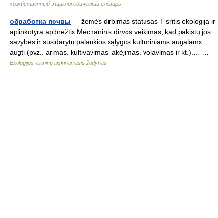
хозяйственный энциклопедический словарь
обработка почвы
— žemės dirbimas statusas T sritis ekologija ir
aplinkotyra apibrėžtis Mechaninis dirvos veikimas, kad pakistų jos
savybės ir susidarytų palankios sąlygos kultūriniams augalams
augti (pvz., arimas, kultivavimas, akėjimas, volavimas ir kt.).… …
Ekologijos terminų aiškinamasis žodynas