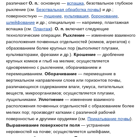
различают
О. п.
: основную —
вспашка
, безотвальное глубокое
рыхление (см.
Безотвальная обработка почвы
) и др.;
поверхностную —
лущение
,
культивация
,
боронование
,
шлейфование
и др.; специальную — например, плантажная
вспашка (см.
Плантаж
).
О. п.
включает следующие
технологические операции.
Рыхление
— изменение взаимного
расположения почвенных отдельностей (комков, агрегатов) с
образованием более крупных пор (выполняют плугами,
культиваторами, фрезами и др.).
Крошение
— дробление
крупных комков и глыб на мелкие; осуществляется
одновременно с рыхлением, оборачиванием и
перемешиванием.
Оборачивание
— перемещение в
вертикальном направлении слоев или горизонтов почвы,
различающихся содержанием влаги, гумуса, питательных
веществ, микроорганизмов; осуществляется плугами,
лущильниками.
Уплотнение
— изменение взаимного
расположения почвенных отдельностей с образованием более
мелких пор; производят катками с различной рабочей
поверхностью и другими орудиями (см.
Прикатывание почвы
).
Выравнивание поверхности поля
— устранение
неровностей на почве; осуществляется шлейфами,