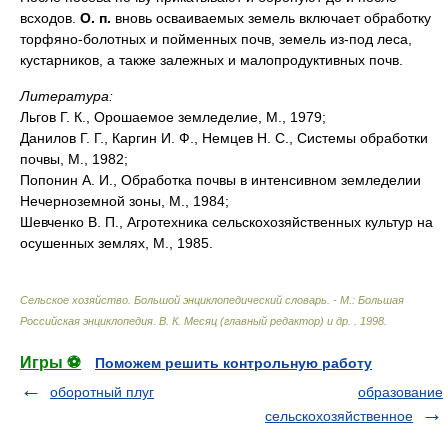
всходов.
О. п.
вновь осваиваемых земель включает обработку
торфяно-болотных и пойменных почв, земель из-под леса,
кустарников, а также залежных и малопродуктивных почв.
Литература:
Льгов Г. К., Орошаемое земледелие, М., 1979;
Данилов Г. Г., Каргин И. Ф., Немцев Н. С., Системы обработки
почвы, М., 1982;
Попонин А. И., Обработка почвы в интенсивном земледелии
Нечерноземной зоны, М., 1984;
Шевченко В. П., Агротехника сельскохозяйственных культур на
осушенных землях, М., 1985.
Сельское хозяйство. Большой энциклопедический словарь. - М.: Большая
Российская энциклопедия
.
В. К. Месяц (главный редактор) и др.
.
1998
.
Игры ⚽
Поможем решить контрольную работу
оборотный плуг
образование
сельскохозяйственное