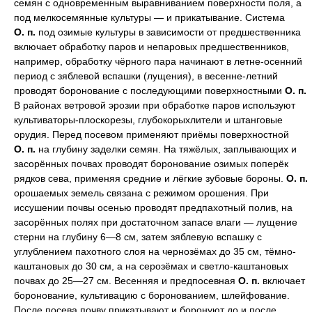
семян с одновременным выравниванием поверхности поля, а
под мелкосемянные культуры — и прикатывание. Система
О. п.
под озимые культуры в зависимости от предшественника
включает обработку паров и непаровых предшественников,
например, обработку чёрного пара начинают в летне-осенний
период с зяблевой вспашки (лущения), в весенне-летний
проводят боронование с последующими поверхностными
О. п.
В районах ветровой эрозии при обработке паров используют
культиваторы-плоскорезы, глубокорыхлители и штанговые
орудия. Перед посевом применяют приёмы поверхностной
О. п.
на глубину заделки семян. На тяжёлых, заплывающих и
засорённых почвах проводят боронование озимых поперёк
рядков сева, применяя средние и лёгкие зубовые бороны.
О. п.
орошаемых земель связана с режимом орошения. При
иссушении почвы осенью проводят предпахотный полив, на
засорённых полях при достаточном запасе влаги — лущение
стерни на глубину 6—8 см, затем зяблевую вспашку с
углублением пахотного слоя на чернозёмах до 35 см, тёмно-
каштановых до 30 см, а на серозёмах и светло-каштановых
почвах до 25—27 см. Весенняя и предпосевная
О. п.
включает
боронование, культивацию с боронованием, шлейфование.
После посева почву прикатывают и боронуют до и после